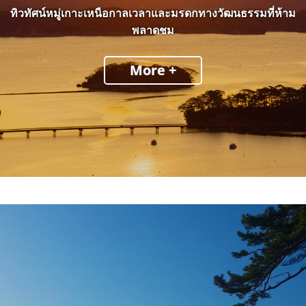
ทิวทัศน์หมู่เกาะเหนือกาลเวลาและมรดกทางวัฒนธรรมที่ห้าม
พลาดชม
More +