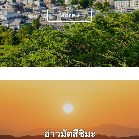
More +
อ่าวมัตสึชิมะ