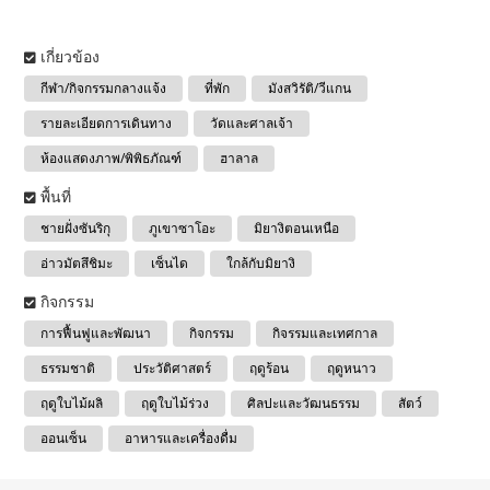
เกี่ยวข้อง
กีฬา/กิจกรรมกลางแจ้ง
ที่พัก
มังสวิรัติ/วีแกน
รายละเอียดการเดินทาง
วัดและศาลเจ้า
ห้องแสดงภาพ/พิพิธภัณฑ์
ฮาลาล
พื้นที่
ชายฝั่งซันริกุ
ภูเขาซาโอะ
มิยางิตอนเหนือ
อ่าวมัตสึชิมะ
เซ็นได
ใกล้กับมิยางิ
กิจกรรม
การฟื้นฟูและพัฒนา
กิจกรรม
กิจรรมและเทศกาล
ธรรมชาติ
ประวัติศาสตร์
ฤดูร้อน
ฤดูหนาว
ฤดูใบไม้ผลิ
ฤดูใบไม้ร่วง
ศิลปะและวัฒนธรรม
สัตว์
ออนเซ็น
อาหารและเครื่องดื่ม