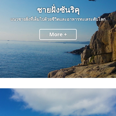
ชายฝั่งซันริคุ
แนวชายฝั่งที่เต็มไปด้วยชีวิตและอาหารทะเลระดับโลก
พื้นที่
More +