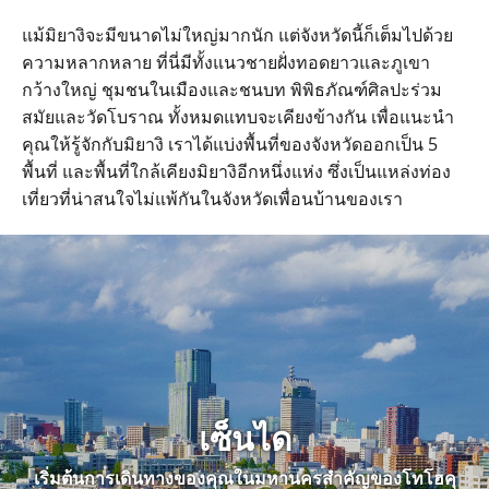
แม้มิยางิจะมีขนาดไม่ใหญ่มากนัก แต่จังหวัดนี้ก็เต็มไปด้วย
ความหลากหลาย ที่นี่มีทั้งแนวชายฝั่งทอดยาวและภูเขา
กว้างใหญ่ ชุมชนในเมืองและชนบท พิพิธภัณฑ์ศิลปะร่วม
สมัยและวัดโบราณ ทั้งหมดแทบจะเคียงข้างกัน เพื่อแนะนำ
คุณให้รู้จักกับมิยางิ เราได้แบ่งพื้นที่ของจังหวัดออกเป็น 5
พื้นที่ และพื้นที่ใกล้เคียงมิยางิอีกหนึ่งแห่ง ซึ่งเป็นแหล่งท่อง
เที่ยวที่น่าสนใจไม่แพ้กันในจังหวัดเพื่อนบ้านของเรา
เซ็นได
เริ่มต้นการเดินทางของคุณในมหานครสำคัญของโทโฮคุ