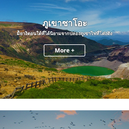
ภูเขาซาโอะ
มิยางิตอนใต้ที่ได้นิยามจากปล่องภูเขาไฟที่โด่งดัง
More +