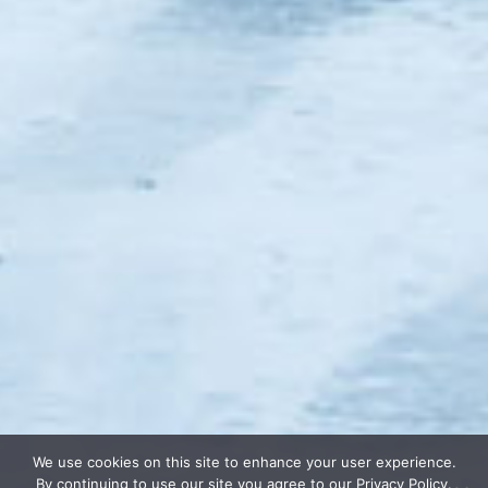
We use cookies on this site to enhance your user experience.
By continuing to use our site you agree to our Privacy Policy.