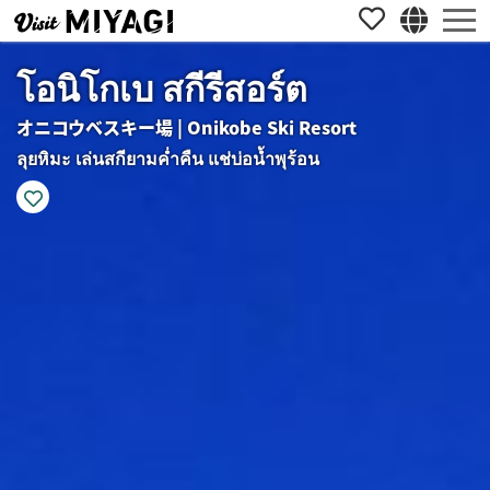
โอนิโกเบ สกีรีสอร์ต
オニコウベスキー場 | Onikobe Ski Resort
ลุยหิมะ เล่นสกียามค่ำคืน แช่บ่อน้ำพุร้อน