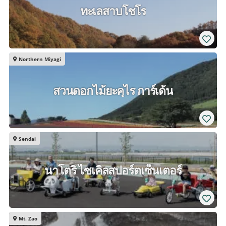
ทะเลสาบโชโร
Northern Miyagi
สวนดอกไม้ยะคุไร การ์เด้น
Sendai
นาโตริ ไซเคิลสปอร์ตเซ็นเตอร์
Mt. Zao