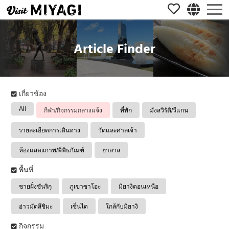
Article Finder
เกี่ยวข้อง
All
กีฬา/กิจกรรมกลางแจ้ง
ที่พัก
มังสวิรัติ/วีแกน
รายละเอียดการเดินทาง
วัดและศาลเจ้า
ห้องแสดงภาพ/พิพิธภัณฑ์
ฮาลาล
พื้นที่
ชายฝั่งซันริกุ
ภูเขาซาโอะ
มิยางิตอนเหนือ
อ่าวมัตสึชิมะ
เซ็นได
ใกล้กับมิยางิ
กิจกรรม