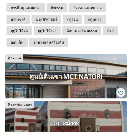
การฟื้นฟูและพัฒนา
กิจกรรม
กิจรรมและเทศกาล
ธรรมชาติ
ประวัติศาสตร์
ฤดูร้อน
ฤดูหนาว
ฤดูใบไม้ผลิ
ฤดูใบไม้ร่วง
ศิลปะและวัฒนธรรม
สัตว์
ออนเซ็น
อาหารและเครื่องดื่ม
Sendai
ศูนย์เดินเขา MCT NATORI
Sanriku Coast
เกาะมังงะ