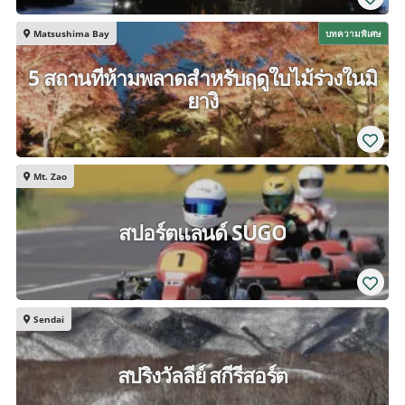
Matsushima Bay
บทความพิเศษ
5 สถานที่ห้ามพลาดสำหรับฤดูใบไม้ร่วงในมิ
ยางิ
Mt. Zao
สปอร์ตแลนด์ SUGO
Sendai
สปริงวัลลีย์ สกีรีสอร์ต