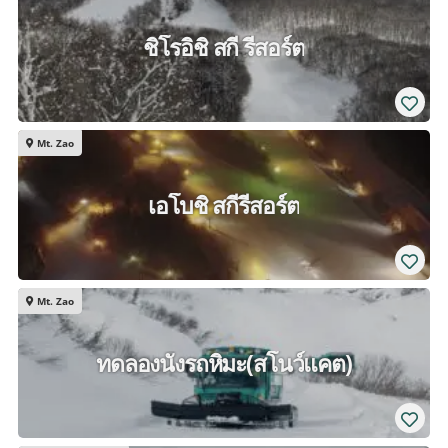
ชิโรอิชิ สกี รีสอร์ต
Mt. Zao
เอโบชิ สกีรีสอร์ต
Mt. Zao
ทดลองนั่งรถหิมะ(สโนว์แคต)