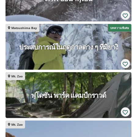
Matsushima Bay
บทความพิเศษ
ประสบการณ์ในฤดูกาลต่าง ๆ ที่มิยางิ
Mt. Zao
ฟุโดซัน พาร์ค แคมป์กราวด์
Mt. Zao