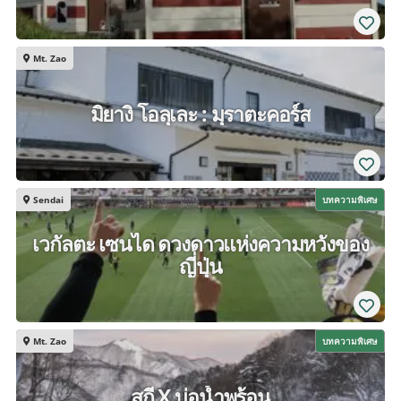
Mt. Zao
มิยางิ โอลุเละ : มุราตะคอร์ส
Sendai
บทความพิเศษ
เวกัลตะ เซนได ดวงดาวแห่งความหวังของ
ญี่ปุ่น
Mt. Zao
บทความพิเศษ
สกี X บ่อน้ำพุร้อน