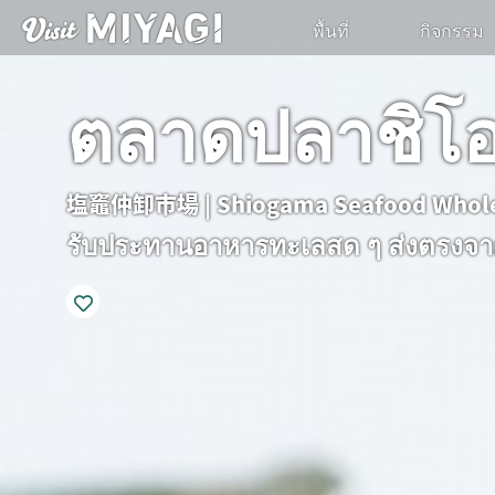
พื้นที่
กิจกรรม
ตลาดปลาชิโ
塩竈仲卸市場 | Shiogama Seafood Whole
รับประทานอาหารทะเลสด ๆ ส่งตรงจ