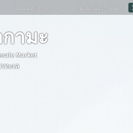
จุดเด่นประจำฤดูกาล
แนะนำแผนการเดินทาง
อกามะ
sale Market
ากทะเล