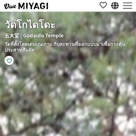
วัดโกไดโดะ
五大堂 | Godaido Temple
วัดที่ตั้งโดดเด่นบนเกาะ กับสะพานที่ออกแบบมาเพื่อกระตุ้น
ประสาทสัมผัส