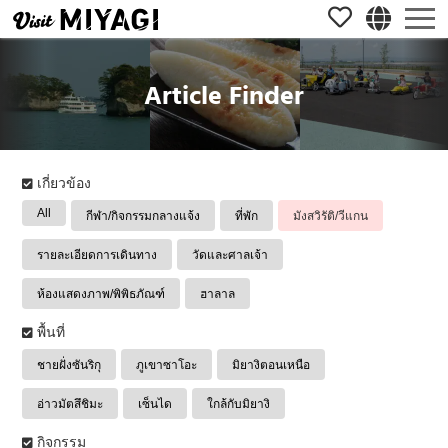
Article Finder
เกี่ยวข้อง
All
กีฬา/กิจกรรมกลางแจ้ง
ที่พัก
มังสวิรัติ/วีแกน
รายละเอียดการเดินทาง
วัดและศาลเจ้า
ห้องแสดงภาพ/พิพิธภัณฑ์
ฮาลาล
พื้นที่
ชายฝั่งซันริกุ
ภูเขาซาโอะ
มิยางิตอนเหนือ
อ่าวมัตสึชิมะ
เซ็นได
ใกล้กับมิยางิ
กิจกรรม