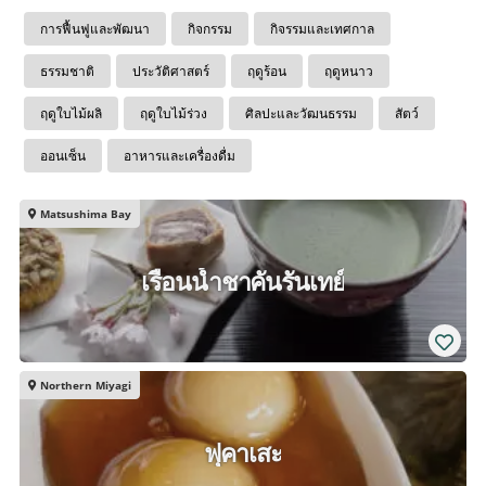
การฟื้นฟูและพัฒนา
กิจกรรม
กิจรรมและเทศกาล
ธรรมชาติ
ประวัติศาสตร์
ฤดูร้อน
ฤดูหนาว
ฤดูใบไม้ผลิ
ฤดูใบไม้ร่วง
ศิลปะและวัฒนธรรม
สัตว์
ออนเซ็น
อาหารและเครื่องดื่ม
Matsushima Bay
เรือนน้ำชาคันรันเทย์
Northern Miyagi
ฟุคาเสะ