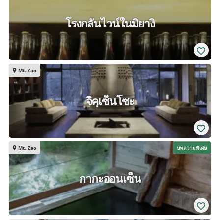
โรงกลั่นไวน์ในมิยางิ
Mt. Zao
จิคุเซ็นโซะ
Mt. Zao
บทความพิเศษ
กากะออนเซ็น