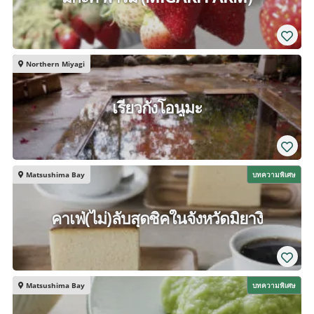
Northern Miyagi
เรียวกังโอนูมะ
Matsushima Bay
บทความพิเศษ
คาเฟ่(ไม่)ลับสุดชิคในจังหวัดมิยางิ
Matsushima Bay
บทความพิเศษ