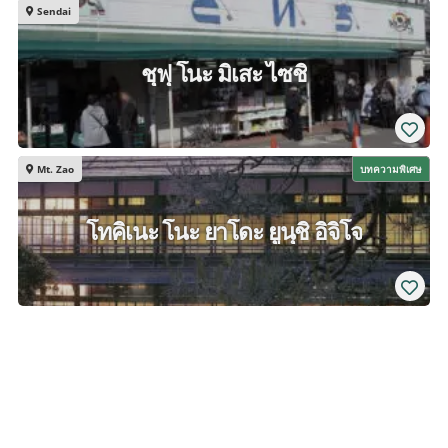
Sendai
ชุฟุ โนะ มิเสะ ไซชิ
Mt. Zao
บทความพิเศษ
โทคิเนะ โนะ ยาโดะ ยูนุชิ อิจิโจ