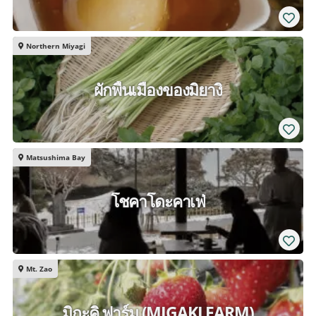
Northern Miyagi
ผักพื้นเมืองของมิยางิ
Matsushima Bay
โชคาโดะคาเฟ่
Mt. Zao
มิกะคิ ฟาร์ม (MIGAKI FARM)