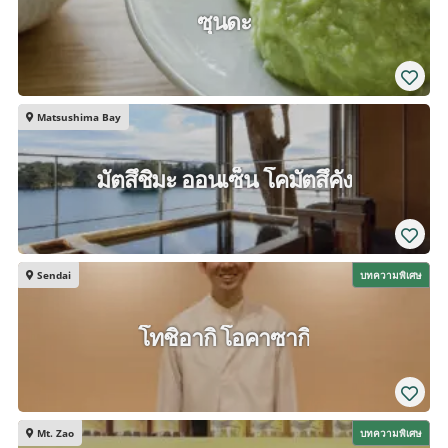
ซุนดะ
Matsushima Bay
มัตสึชิมะ ออนเซ็น โคมัตสึคัง
Sendai
บทความพิเศษ
โทชิอากิ โอคาซากิ
Mt. Zao
บทความพิเศษ