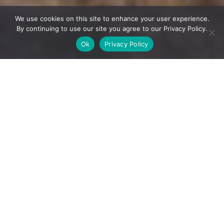
We use cookies on this site to enhance your user experience.
By continuing to use our site you agree to our Privacy Policy.
Ok
Privacy Policy
จังหวัดมิยางินำเสนอทิวทัศน์อันน่าตื่นตะลึงในแต่ละฤดูกาล
กิจกรรมกลางแจ้งสำหรับแต่ละช่วงเวลาในปี ทั้งยังมีการได้
พบปะกับเหล่าสัตว์ต่าง ๆ สัมผัสประสบการณ์การผลัดเปลี่ยน
ฤดูในเมืองเซ็นได เมื่อสวนสาธารณะและศาลเจ้าต่าง ๆ ใน
เมืองมีชีวิตชีวาขึ้นด้วยบรรยากาศของงานเทศกาลฮานามิ
เทศกาลชมความสวยงามของดอกซากุระที่บานสะพรั่ง มุ่ง
หน้าไปยังนารุโกะ เทือกเขาทางตะวันตกเฉียงเหนือของมิ
ยางิเพื่อชมสีสันของฤดูใบไม้ร่วงที่ฉูดฉาดที่สุดในญี่ปุ่น มิยางิ
ยังมีพื้นที่สำหรับกิจกรรมกีฬากลางแจ้งตั้งแต่สกีและสโนว์
บอร์ดบนเทือกเขาซาโอะ ไปจนถึงการปีนเขาที่ภูเขาคุริโค
มะและการพายเรือแบบยืนที่อ่าวมัตสึชิมะ ประสบการณ์
เฉพาะตัวที่สัมผัสได้ที่มิยางิอีกอย่างคือการได้พบเจอกับเหล่า