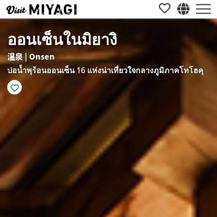
ออนเซ็นในมิยางิ
温泉 | Onsen
บ่อน้ำพุร้อนออนเซ็น 16 แห่งน่าเที่ยวใจกลางภูมิภาคโทโฮคุ