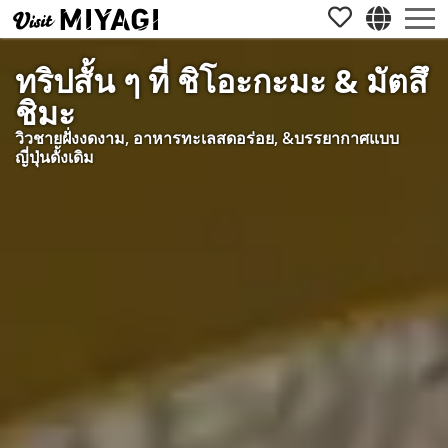
ทริปสั้น ๆ ที่ ชิโอะกะมะ & มัตสึ
ชิมะ
วิวชายฝั่งงดงาม, อาหารทะเลสดอร่อย, &บรรยากาศแบบ
ญี่ปุ่นดั้งเดิม