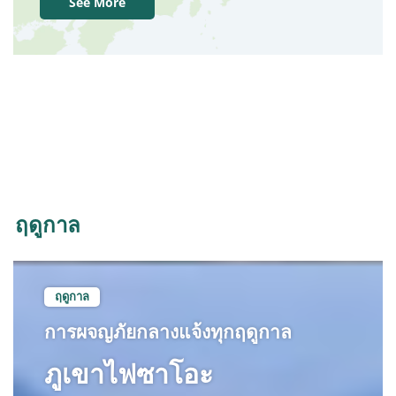
See More
ฤดูกาล
ฤดูกาล
การผจญภัยกลางแจ้งทุกฤดูกาล
ภูเขาไฟซาโอะ